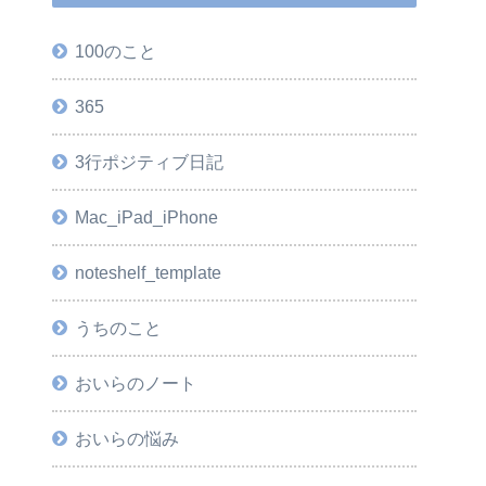
100のこと
365
3行ポジティブ日記
Mac_iPad_iPhone
noteshelf_template
うちのこと
おいらのノート
おいらの悩み