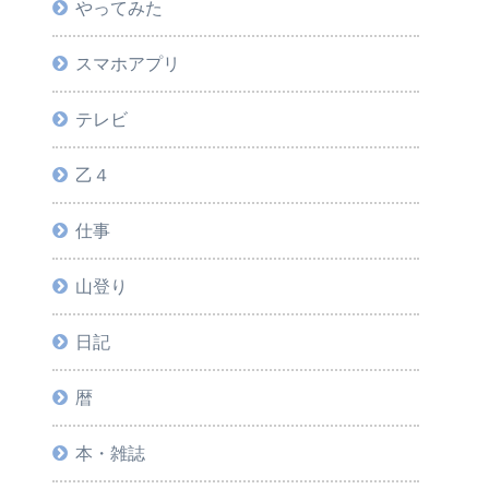
やってみた
スマホアプリ
テレビ
乙４
仕事
山登り
日記
暦
本・雑誌